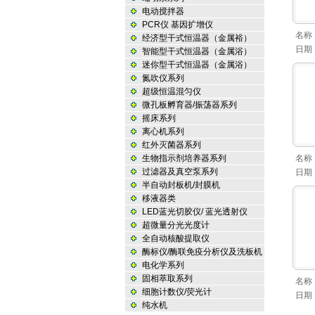
电动搅拌器
PCR仪 基因扩增仪
名称
经济型干式恒温器（金属裕）
日期
智能型干式恒温器（金属浴）
迷你型干式恒温器（金属浴）
氮吹仪系列
超级恒温混匀仪
微孔板孵育器/振荡器系列
摇床系列
离心机系列
红外灭菌器系列
生物指示剂培养器系列
名称
过滤器及真空泵系列
日期
半自动封板机/封膜机
移液器类
LED蓝光切胶仪/ 蓝光透射仪
超微量分光光度计
全自动核酸提取仪
酶标仪/酶联免疫分析仪及洗板机
电化学系列
固相萃取系列
名称
细胞计数仪/荧光计
日期
纯水机