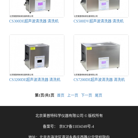
CS300DE超声波清洗器 清洗机
CS500DV超声波清洗器 清洗机
CS3200DE超声波清洗器 清洗机
CS7200DE超声波清洗器 清洗机
第
1
页/共
1
页
首页
上一页
下一页
尾页
北京莱普特科学仪器有限公司 © 版权所有
备案号：
京ICP备11034349号-4
地址：北京市海淀区清河永泰庄西路公交党校院内