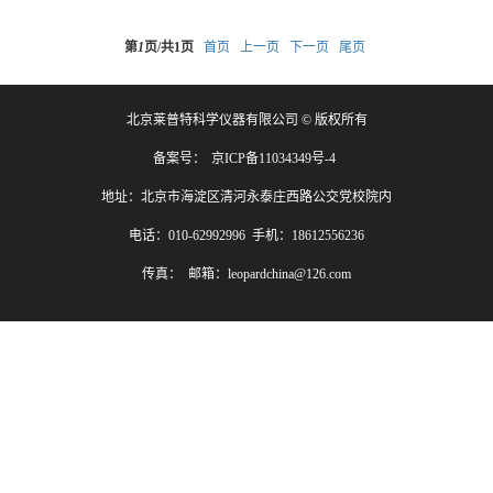
第
1
页/共
1
页
首页
上一页
下一页
尾页
北京莱普特科学仪器有限公司 © 版权所有
备案号：
京ICP备11034349号-4
地址：北京市海淀区清河永泰庄西路公交党校院内
电话：010-62992996 手机：18612556236
传真： 邮箱：leopardchina@126.com