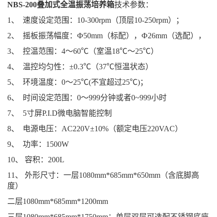
NBS-200叠加式全温振荡培养箱
技术参数：
1、 速度设定范围：10-300rpm（顶层10-250rpm）；
2、 摇板振荡幅度：Ф50mm（标配），Ф26mm（选配），
3、 控温范围：4～60℃（室温18℃～25℃）
4、 温控均匀性：±0.3℃（37℃恒温状态）
5、 环境温度：0～25℃(不宜超过25℃)；
6、 时间设定范围：0～999分钟或者0~999小时
7、 5寸屏P.I.D微电脑智能控制
8、 电源电压：AC220V±10%（额定电压220VAC）
9、 功率：1500W
10、 容积：200L
11、 外形尺寸：一层1080mm*685mm*650mm（含底脚高
度）
二层1080mm*685mm*1200mm
三层1080mm*685mm*1750mm；单层双层可选配不锈钢底座